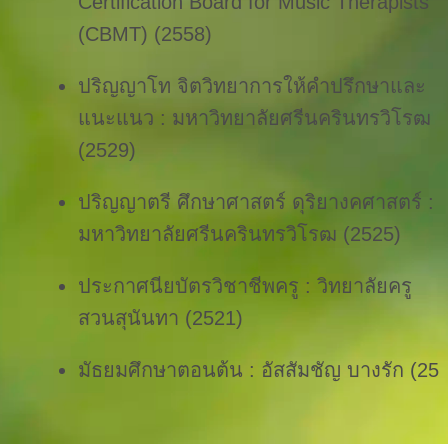
Certification Board for Music Therapists 
(CBMT) (2558)
ปริญญาโท จิตวิทยาการให้คำปรึกษาและ
แนะแนว : มหาวิทยาลัยศรีนครินทรวิโรฒ 
(2529)
ปริญญาตรี ศึกษาศาสตร์ ดุริยางคศาสตร์ : 
มหาวิทยาลัยศรีนครินทรวิโรฒ (2525)
ประกาศนียบัตรวิชาชีพครู : วิทยาลัยครู
สวนสุนันทา (2521)
มัธยมศึกษาตอนต้น : อัสสัมชัญ บางรัก (25